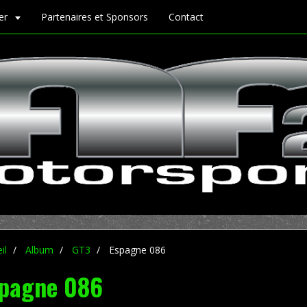
ier
Partenaires et Sponsors
Contact
il
Album
GT3
Espagne 086
pagne 086