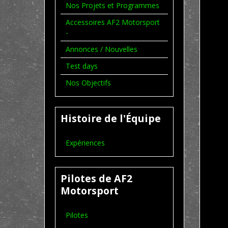
Nos Projets et Programmes
Accessoires AF2 Motorsport
-
Annonces / Nouvelles
Test days
Nos Objectifs
Histoire de l'Équipe
Expériences
Pilotes de AF2
Motorsport
Pilotes