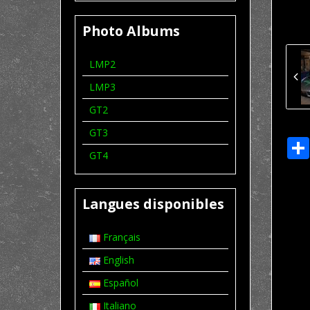
Photo Albums
LMP2
LMP3
GT2
GT3
GT4
Langues disponibles
Français
English
Español
Italiano