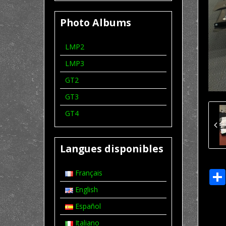
Photo Albums
LMP2
LMP3
GT2
GT3
GT4
Langues disponibles
Français
English
Español
Italiano