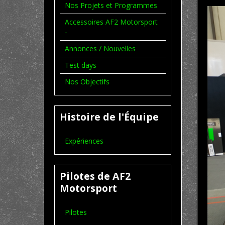
Nos Projets et Programmes
Accessoires AF2 Motorsport
-
Annonces / Nouvelles
Test days
Nos Objectifs
Histoire de l'Équipe
Expériences
Pilotes de AF2
Motorsport
Pilotes