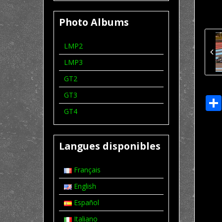
Photo Albums
LMP2
LMP3
GT2
GT3
GT4
Langues disponibles
Français
English
Español
Italiano