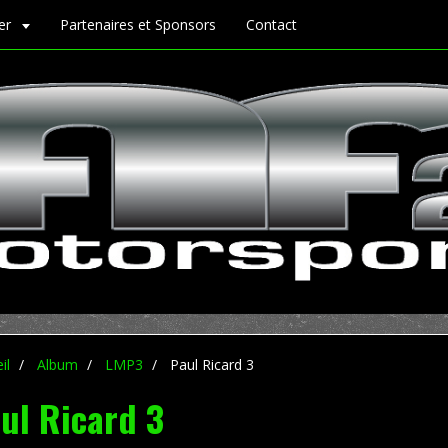
ier
Partenaires et Sponsors
Contact
il
Album
LMP3
Paul Ricard 3
ul Ricard 3