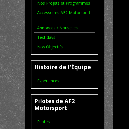
Nos Projets et Programmes
Accessoires AF2 Motorsport
-
Annonces / Nouvelles
Test days
Nos Objectifs
Histoire de l'Équipe
Expériences
Pilotes de AF2
Motorsport
Pilotes